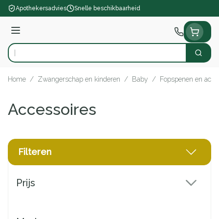
Ga naar de inhoud
Apothekersadvies
Snelle beschikbaarheid
Menu
Zoek
Product, merk, categorie...
Home
/
Zwangerschap en kinderen
/
Baby
/
Fopspenen en acce
Accessoires
Filteren
Doorgaan naar productlijst
Prijs
filter