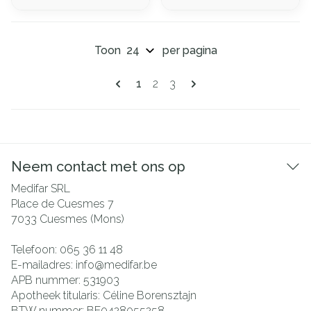
Toon
per pagina
Pagina's
U lees momenteel pagina
Pagina
Pagina
1
2
3
Neem contact met ons op
Medifar SRL
Place de Cuesmes 7
7033
Cuesmes (Mons)
Telefoon:
065 36 11 48
E-mailadres:
info@
medifar.be
APB nummer:
531903
Apotheek titularis:
Céline Borensztajn
BTW nummer:
BE0428055258