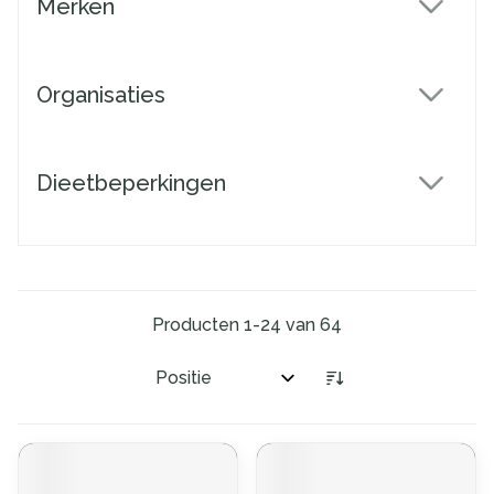
Merken
filter
Organisaties
filter
Dieetbeperkingen
filter
Producten
1
-
24
van
64
Sorteer op: