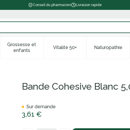
Conseil du pharmacien
Livraison rapide
Grossesse et
Vitalité 50+
Naturopathie
 catégorie Beauté, soins et hygiène
le sous-menu pour la catégorie Régime, alimentation & vitam
Afficher le sous-menu pour la catégorie Grossess
Afficher le sous-menu pour la 
Afficher l
enfants
cmx4,5m Covarmed
Bande Cohesive Blanc 
Sur demande
3,61 €