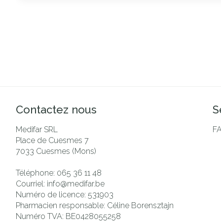
Contactez nous
S
Medifar SRL
F
Place de Cuesmes 7
7033
Cuesmes (Mons)
Téléphone:
065 36 11 48
Courriel:
info@
medifar.be
Numéro de licence:
531903
Pharmacien responsable:
Céline Borensztajn
Numéro TVA:
BE0428055258