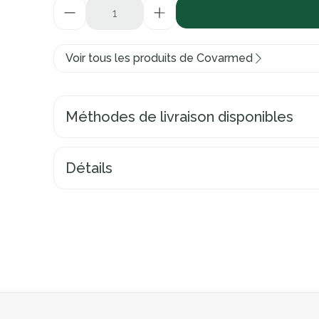
Quantité
Voir tous les produits de Covarmed
Méthodes de livraison disponibles
Détails
 à l'aide de la touche de tabulation. Vous pouvez sauter le carr
igation en carrousel