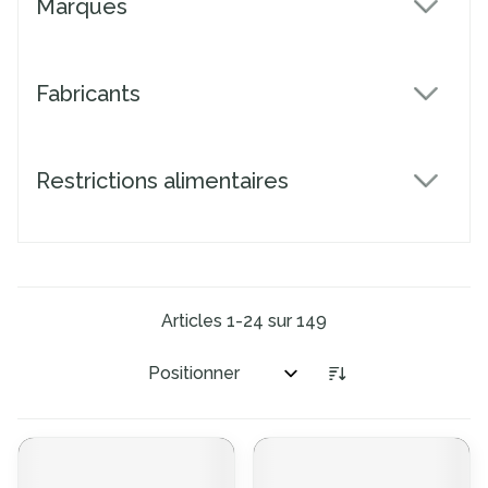
Marques
filter
Fabricants
filter
Restrictions alimentaires
filter
Articles
1
-
24
sur
149
Trier par: