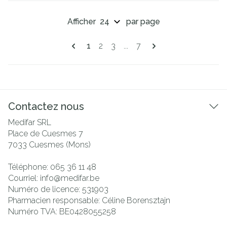
Afficher
par page
Pages
Vous lisez actuellement la page
Page
Page
Page
1
2
3
...
7
Contactez nous
Medifar SRL
Place de Cuesmes 7
7033
Cuesmes (Mons)
Téléphone:
065 36 11 48
Courriel:
info@
medifar.be
Numéro de licence:
531903
Pharmacien responsable:
Céline Borensztajn
Numéro TVA:
BE0428055258