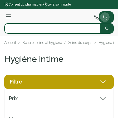
Aller au contenu
Conseil du pharmacien
Livraison rapide
Menu
Cherch
Rechercher
Accueil
/
Beauté, soins et hygiène
/
Soins du corps
/
Hygiène int
Hygiène intime
Filtre
Passer à la liste des produits
Prix
filter