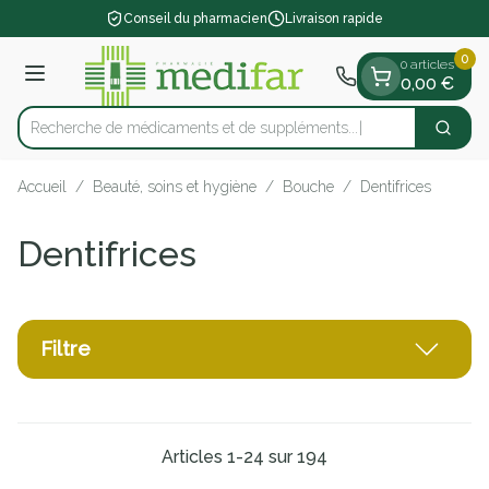
Diapositive 1 de 1
Aller au contenu
Conseil du pharmacien
Livraison rapide
0
0 articles
Menu
0,00 €
Recherche de médicaments et
Cherch
Rechercher
Accueil
/
Beauté, soins et hygiène
/
Bouche
/
Dentifrices
Dentifrices
Filtre
Articles
1
-
24
sur
194