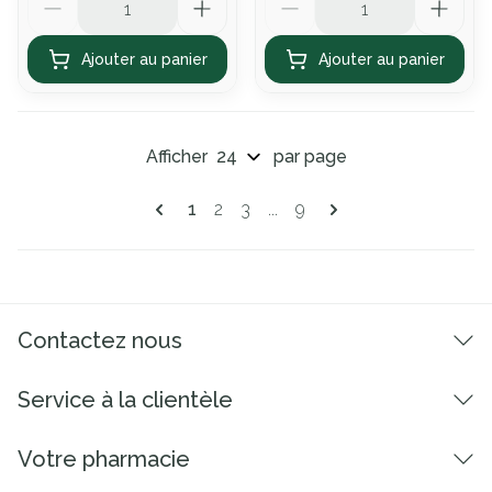
Ajouter au panier
Ajouter au panier
Afficher
par page
Pages
Vous lisez actuellement la page
Page
Page
Page
1
2
3
...
9
Contactez nous
Service à la clientèle
Votre pharmacie