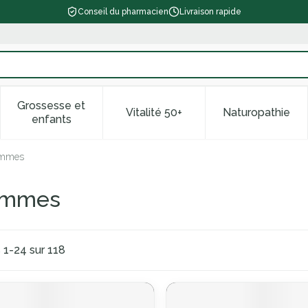
Conseil du pharmacien
Livraison rapide
Grossesse et
Vitalité 50+
Naturopathie
 catégorie Beauté, soins et hygiène
le sous-menu pour la catégorie Régime, alimentation & vitam
Afficher le sous-menu pour la catégorie Grossess
Afficher le sous-menu pour la 
Afficher l
enfants
hommes
hommes
s
1
-
24
sur
118