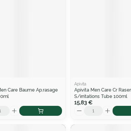
Apivita
Men Care Baume Ap.rasage
Apivita Men Care Cr Raser
00ml
S/irritations Tube 100ml
15,83 €
Quantité