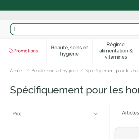
Aller au contenu
Rechercher
Régime,
Beauté, soins et
alimentation &
Promotions
Afficher le sous-menu pour la
Afficher 
hygiène
vitamines
Accueil
/
Beauté, soins et hygiène
/
Spécifiquement pour les 
Spécifiquement pour les 
Passer à la liste des produits
Article
Prix
filter