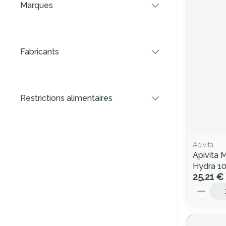
Marques
filter
Fabricants
filter
Restrictions alimentaires
filter
Apivita
Apivita 
Hydra 1
25,21 €
Quantité