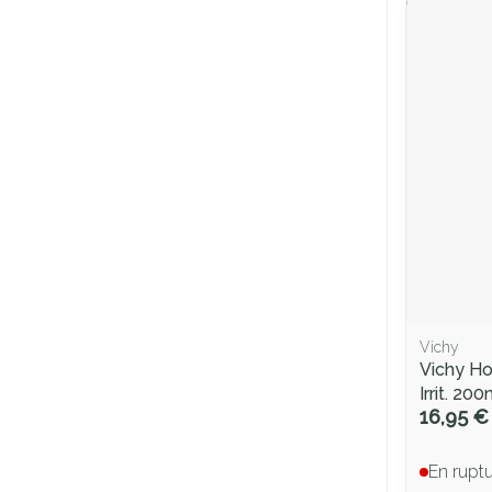
Vichy
Vichy H
Irrit. 20
16,95 €
En rupt