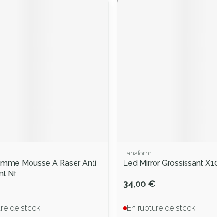
Lanaform
omme Mousse A Raser Anti
Led Mirror Grossissant X
0ml Nf
34,00 €
ure de stock
En rupture de stock