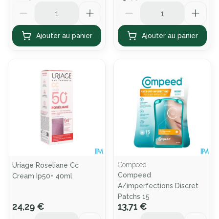
Quantité
Quantité
Ajouter au panier
Ajouter au panier
Compeed
Uriage Roseliane Cc
Compeed
Cream Ip50+ 40ml
A/imperfections Discret
Patchs 15
24,29 €
13,71 €
Quantité
Quantité