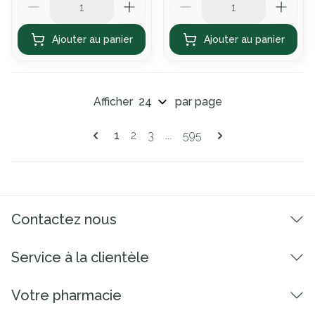
Ajouter au panier
Ajouter au panier
Afficher
par page
Pages
Vous lisez actuellement la page
Page
Page
Page
1
2
3
...
595
Contactez nous
Service à la clientèle
Votre pharmacie