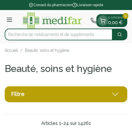
Diapositive 1 de 1
Aller au contenu
Conseil du pharmacien
Livraison rapide
0
0 articles
Menu
0,00 €
Recherche de médicaments et de
Cherch
Rechercher
Accueil
/
Beauté, soins et hygiène
Beauté, soins et hygiène
Filtre
Articles
1
-
24
sur
14261