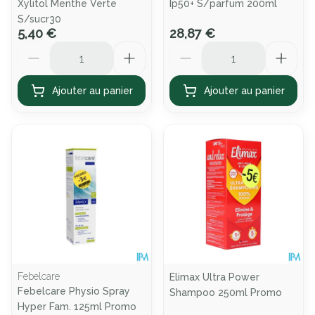
Xylitol Menthe Verte
Ip50+ S/parfum 200ml
S/sucr30
5,40 €
28,87 €
Quantité
Quantité
Ajouter au panier
Ajouter au panier
Febelcare
Elimax Ultra Power
Febelcare Physio Spray
Shampoo 250ml Promo
Hyper Fam. 125ml Promo