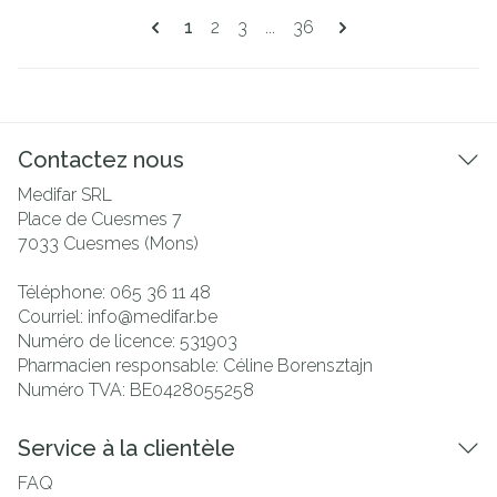
Pages
Vous lisez actuellement la page
Page
Page
Page
1
2
3
...
36
Contactez nous
Medifar SRL
Place de Cuesmes 7
7033
Cuesmes (Mons)
Téléphone:
065 36 11 48
Courriel:
info@
medifar.be
Numéro de licence:
531903
Pharmacien responsable:
Céline Borensztajn
Numéro TVA:
BE0428055258
Service à la clientèle
FAQ