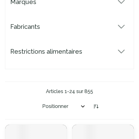
Marques
filter
Fabricants
filter
Restrictions alimentaires
filter
Articles
1
-
24
sur
855
Trier par: