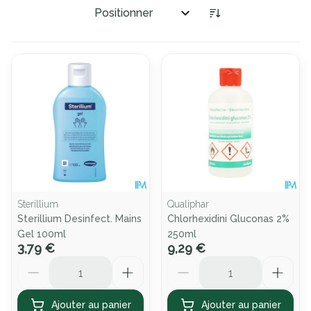
Trier par:
Sterillium
Qualiphar
Sterillium Desinfect. Mains
Chlorhexidini Gluconas 2%
Gel 100ml
250ml
3,79 €
9,29 €
Quantité
Quantité
Ajouter au panier
Ajouter au panier