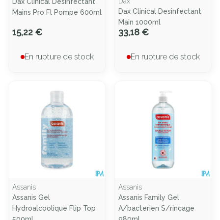
Dax
Dax Clinical Desinfectant
Dax Clinical Desinfectant
Mains Pro Fl Pompe 600ml
Main 1000ml
15,22 €
33,18 €
En rupture de stock
En rupture de stock
Assanis
Assanis
Assanis Gel
Assanis Family Gel
Hydroalcoolique Flip Top
A/bacterien S/rincage
500ml
980ml