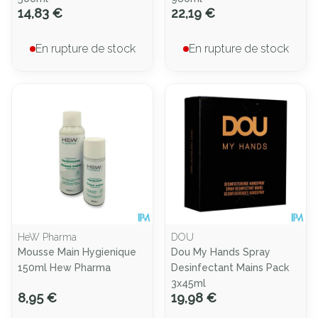
14,83 €
22,19 €
En rupture de stock
En rupture de stock
HeW Pharma
DOU
Mousse Main Hygienique
Dou My Hands Spray
150ml Hew Pharma
Desinfectant Mains Pack
3x45ml
8,95 €
19,98 €