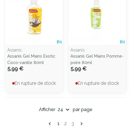
Assanis
Assanis
Assanis Gel Mains Exotic
Assanis Gel Mains Pomme-
Coco-vanille 80ml
poire 80ml
5,99 €
5,99 €
En rupture de stock
En rupture de stock
Afficher
par page
Pages
Vous lisez actuellement la page
Page
Page
1
2
3