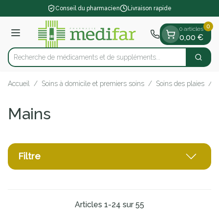
Diapositive 1 de 1
Aller au contenu
Conseil du pharmacien
Livraison rapide
0
0 articles
Menu
0,00 €
Recherche de médicaments et de supplémen
Cherch
Rechercher
Accueil
/
Soins à domicile et premiers soins
/
Soins des plaies
/
Mains
Filtre
Articles
1
-
24
sur
55