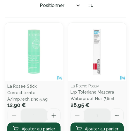
Trier par:
La Roche Posay
La Rosee Stick
Lrp Toleriane Mascara
Correct.teinte
Waterproof Noir 7,6ml
A/imp.rech.zinc 5,5g
12,90 €
28,95 €
Quantité
Quantité
Ajouter au panier
Ajouter au panier