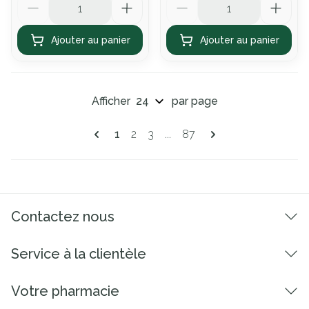
Ajouter au panier
Ajouter au panier
Afficher
par page
Pages
Vous lisez actuellement la page
Page
Page
Page
1
2
3
...
87
Contactez nous
Service à la clientèle
Votre pharmacie