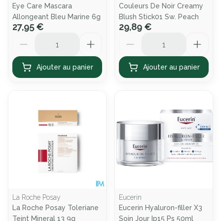
Eye Care Mascara
Couleurs De Noir Creamy
Allongeant Bleu Marine 6g
Blush Stick01 Sw. Peach
27,95 €
29,89 €
Quantité
Quantité
Ajouter au panier
Ajouter au panier
La Roche Posay
Eucerin
La Roche Posay Toleriane
Eucerin Hyaluron-filler X3
Teint Mineral 13 9g
Soin Jour Ip15 Ps 50ml