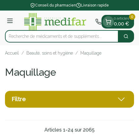
Diapositive 1 de 1
Aller au contenu
Conseil du pharmacien
Livraison rapide
0
0 articles
Menu
0,00 €
Recherche de médicaments et de su
Cherch
Rechercher
Accueil
/
Beauté, soins et hygiène
/
Maquillage
Maquillage
Filtre
Articles
1
-
24
sur
2065