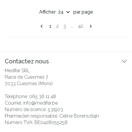
Afficher
par page
Pages
Vous lisez actuellement la page
Page
Page
Page
1
2
3
...
42
Contactez nous
Medifar SRL
Place de Cuesmes 7
7033
Cuesmes (Mons)
Téléphone:
065 36 11 48
Courriel:
info@
medifar.be
Numéro de licence:
531903
Pharmacien responsable:
Céline Borensztajn
Numéro TVA:
BE0428055258