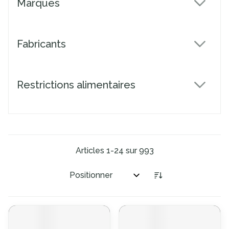
Marques
filter
Fabricants
filter
Restrictions alimentaires
filter
Articles
1
-
24
sur
993
Trier par: