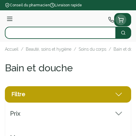
Aller au contenu
Conseil du pharmacien
Livraison rapide
Menu
Cherch
Rechercher
Accueil
/
Beauté, soins et hygiène
/
Soins du corps
/
Bain et dou
Bain et douche
Filtre
Passer à la liste des produits
Prix
filter