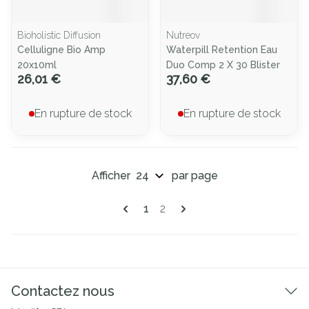
Bioholistic Diffusion
Nutreov
Celluligne Bio Amp
Waterpill Retention Eau
20x10ml
Duo Comp 2 X 30 Blister
26,01 €
37,60 €
En rupture de stock
En rupture de stock
Afficher
par page
Pages
Vous lisez actuellement la page
Page
1
2
Contactez nous