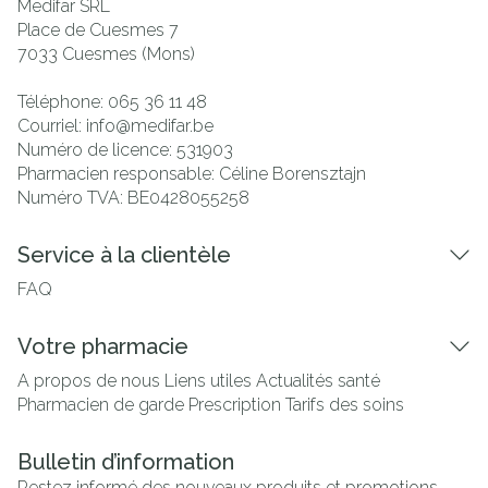
Medifar SRL
Place de Cuesmes 7
7033
Cuesmes (Mons)
Téléphone:
065 36 11 48
Courriel:
info@
medifar.be
Numéro de licence:
531903
Pharmacien responsable:
Céline Borensztajn
Numéro TVA:
BE0428055258
Service à la clientèle
FAQ
Votre pharmacie
A propos de nous
Liens utiles
Actualités santé
Pharmacien de garde
Prescription
Tarifs des soins
Bulletin d’information
Restez informé des nouveaux produits et promotions