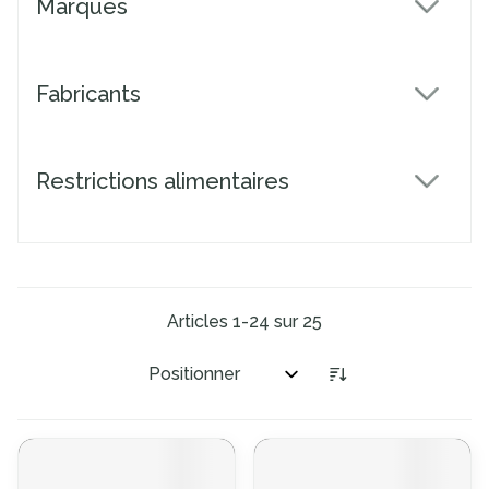
Marques
filter
Fabricants
filter
Restrictions alimentaires
filter
Articles
1
-
24
sur
25
Trier par: