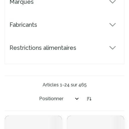
Marques
filter
Fabricants
filter
Restrictions alimentaires
filter
Articles
1
-
24
sur
465
Trier par: