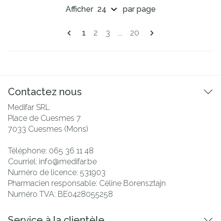
Afficher
par page
Pages
Vous lisez actuellement la page
Page
Page
Page
1
2
3
...
20
Contactez nous
Medifar SRL
Place de Cuesmes 7
7033
Cuesmes (Mons)
Téléphone:
065 36 11 48
Courriel:
info@
medifar.be
Numéro de licence:
531903
Pharmacien responsable:
Céline Borensztajn
Numéro TVA:
BE0428055258
Service à la clientèle