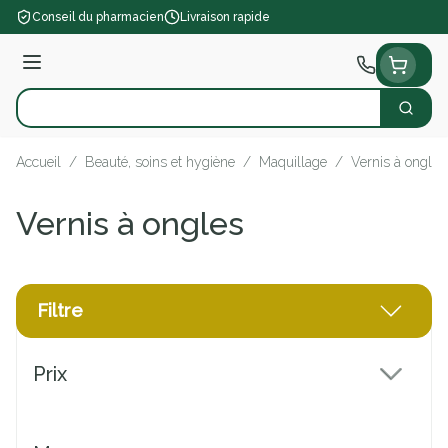
Aller au contenu
Conseil du pharmacien
Livraison rapide
Menu
Cherch
Rechercher
Accueil
/
Beauté, soins et hygiène
/
Maquillage
/
Vernis à ongles
Vernis à ongles
Filtre
Passer à la liste des produits
Prix
filter