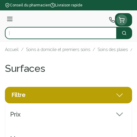
Aller au contenu
Conseil du pharmacien
Livraison rapide
Menu
Cherch
Rechercher
Accueil
/
Soins à domicile et premiers soins
/
Soins des plaies
/
Surfaces
Filtre
Passer à la liste des produits
Prix
filter