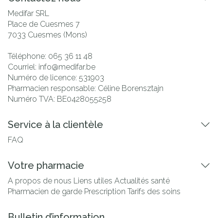
Medifar SRL
Place de Cuesmes 7
7033
Cuesmes (Mons)
Téléphone:
065 36 11 48
Courriel:
info@
medifar.be
Numéro de licence:
531903
Pharmacien responsable:
Céline Borensztajn
Numéro TVA:
BE0428055258
Service à la clientèle
FAQ
Votre pharmacie
A propos de nous
Liens utiles
Actualités santé
Pharmacien de garde
Prescription
Tarifs des soins
Bulletin d’information