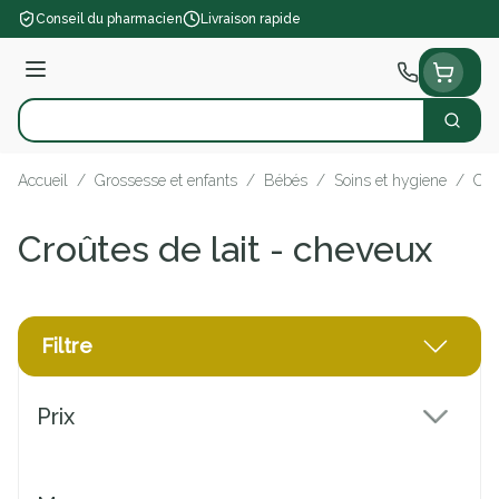
Aller au contenu
Conseil du pharmacien
Livraison rapide
Menu
Cherch
Rechercher
Accueil
/
Grossesse et enfants
/
Bébés
/
Soins et hygiene
/
Cro
Croûtes de lait - cheveux
Filtre
Passer à la liste des produits
Prix
filter