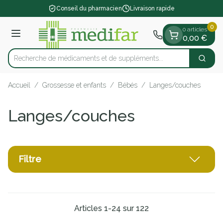
Diapositive 1 de 1
Aller au contenu
Conseil du pharmacien
Livraison rapide
0
0 articles
Menu
0,00 €
Recherche de médicaments et de supp
Cherch
Rechercher
Accueil
/
Grossesse et enfants
/
Bébés
/
Langes/couches
Langes/couches
Filtre
Articles
1
-
24
sur
122