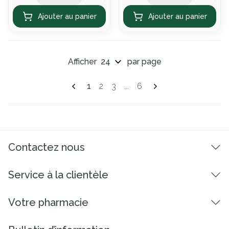
Ajouter au panier
Ajouter au panier
Afficher
par page
Pages
Vous lisez actuellement la page
Page
Page
Page
1
2
3
...
6
Contactez nous
Service à la clientèle
Votre pharmacie