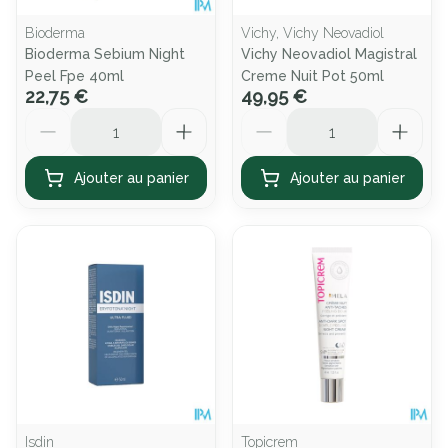
Bioderma
Vichy, Vichy Neovadiol
Bioderma Sebium Night
Vichy Neovadiol Magistral
Peel Fpe 40ml
Creme Nuit Pot 50ml
22,75 €
49,95 €
Quantité
Quantité
Ajouter au panier
Ajouter au panier
Isdin
Topicrem