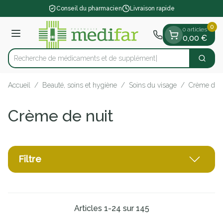
Diapositive 1 de 1
Aller au contenu
Conseil du pharmacien
Livraison rapide
0
0 articles
Menu
0,00 €
Recherche de médicam
Cherch
Rechercher
Accueil
/
Beauté, soins et hygiène
/
Soins du visage
/
Crème de n
Crème de nuit
Filtre
Articles
1
-
24
sur
145