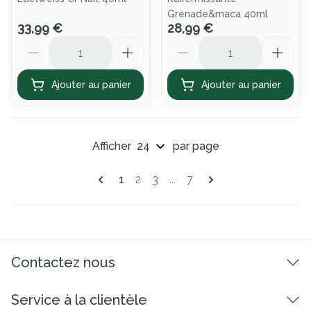
Grenade&maca 40ml
33,99 €
28,99 €
Quantité
Quantité
Ajouter au panier
Ajouter au panier
Afficher
par page
Pages
Vous lisez actuellement la page
Page
Page
Page
1
2
3
...
7
Contactez nous
Service à la clientèle