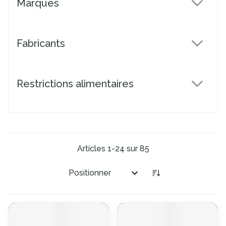
Marques
filter
Fabricants
filter
Restrictions alimentaires
filter
Articles
1
-
24
sur
85
Trier par: