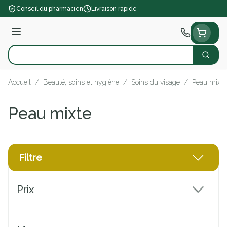
Aller au contenu
Conseil du pharmacien
Livraison rapide
Menu
Cherch
Rechercher
Accueil
/
Beauté, soins et hygiène
/
Soins du visage
/
Peau mixte
Peau mixte
Filtre
Passer à la liste des produits
Prix
filter