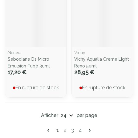
Noreva
Vichy
Sebodiane Ds Micro
Vichy Aqualia Creme Light
Emulsion Tube 30ml
Reno 50ml
17,20 €
28,95 €
En rupture de stock
En rupture de stock
Afficher
par page
Pages
Vous lisez actuellement la page
Page
Page
Page
1
2
3
4