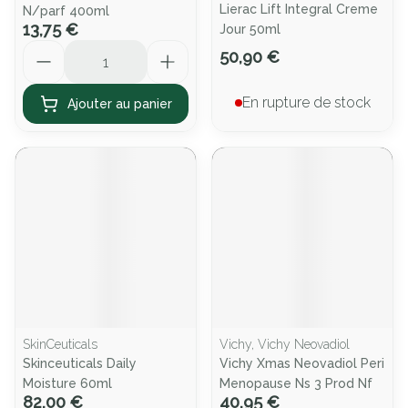
Lierac Lift Integral Creme
N/parf 400ml
13,75 €
Jour 50ml
Quantité
50,90 €
En rupture de stock
Ajouter au panier
SkinCeuticals
Vichy, Vichy Neovadiol
Skinceuticals Daily
Vichy Xmas Neovadiol Peri
Moisture 60ml
Menopause Ns 3 Prod Nf
82,00 €
40,95 €