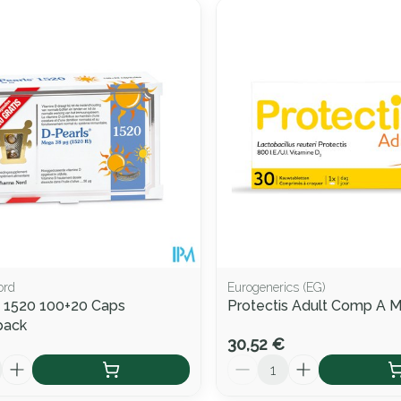
ord
Eurogenerics (EG)
 1520 100+20 Caps
Protectis Adult Comp A 
ack
30,52 €
Quantité