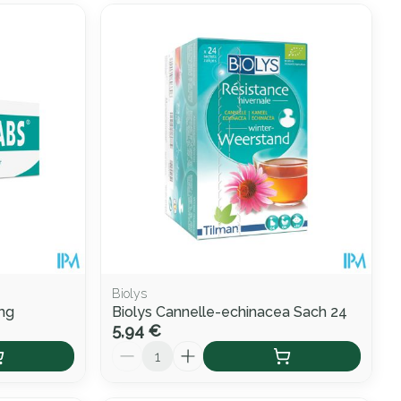
Biolys
mg
Biolys Cannelle-echinacea Sach 24
5,94 €
Quantité