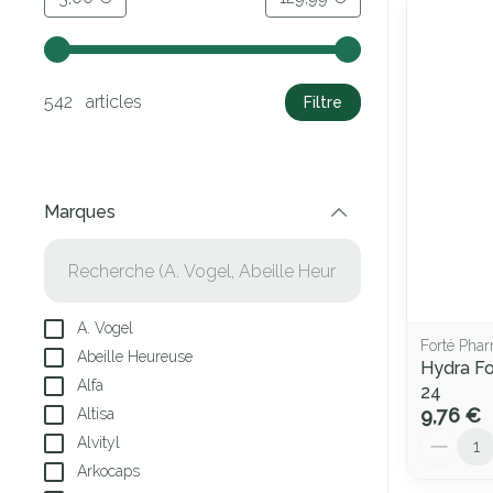
Utilisez les touches fléchées gauche et droite pour ajust
542 articles
Filtre
Marques
filter
A. Vogel
Forté Pha
Abeille Heureuse
Hydra F
Alfa
24
9,76 €
Altisa
Quantité
Alvityl
Arkocaps