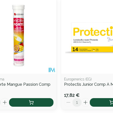
er les valeurs minimales et maximales du prix.
rma
Eurogenerics (EG)
orte Mangue Passion Comp
Protectis Junior Comp A 
17,82 €
Quantité