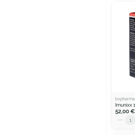
Ixxpharma
Imunixx
52,00 €
Quantité