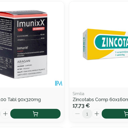
Similia
 100 Tabl 90x320mg
Zincotabs Comp 60x160
17,73 €
Quantité