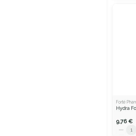
Forté Pha
Hydra F
9,76 €
Quantité