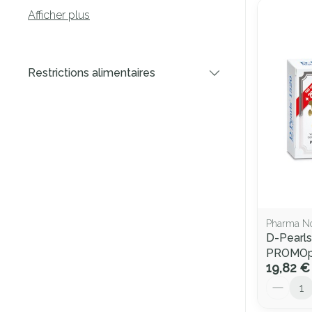
Afficher plus
Restrictions alimentaires
filter
Pharma N
D-Pearls
PROMOp
19,82 €
Quantité