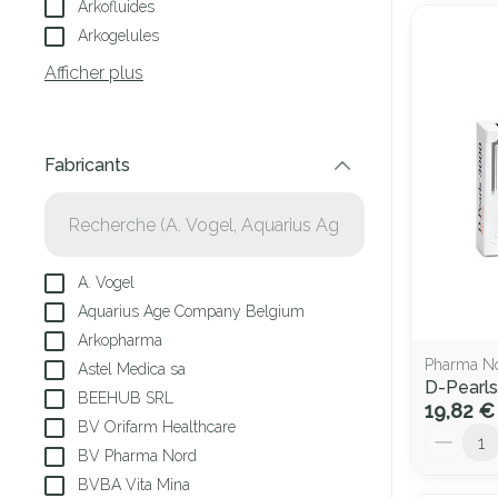
Arkofluides
Arkogelules
Afficher plus
Fabricants
filter
A. Vogel
Aquarius Age Company Belgium
Arkopharma
Pharma N
Astel Medica sa
D-Pearl
BEEHUB SRL
19,82 €
BV Orifarm Healthcare
Quantité
BV Pharma Nord
BVBA Vita Mina