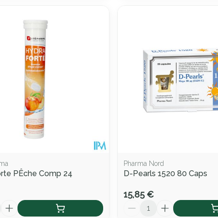
rma
Pharma Nord
orte PÊche Comp 24
D-Pearls 1520 80 Caps
15,85 €
Quantité