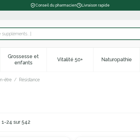
Conseil du pharmacien
Livraison rapide
e
Grossesse et
Vitalité 50+
Naturopathie
 catégorie Beauté, soins et hygiène
le sous-menu pour la catégorie Régime, alimentation & vitam
Afficher le sous-menu pour la catégorie Grossess
Afficher le sous-menu pour la 
Afficher l
enfants
en-être
/
Résistance
s
1
-
24
sur
542