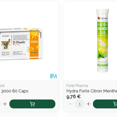
ord
Forté Pharma
s 3000 80 Caps
Hydra Forte Citron Ment
9,76 €
Quantité