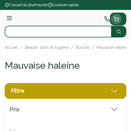
Aller au contenu
Conseil du pharmacien
Livraison rapide
Menu
Cherch
Rechercher
Accueil
/
Beauté, soins et hygiène
/
Bouche
/
Mauvaise haleine
Mauvaise haleine
Filtre
Passer à la liste des produits
Prix
filter