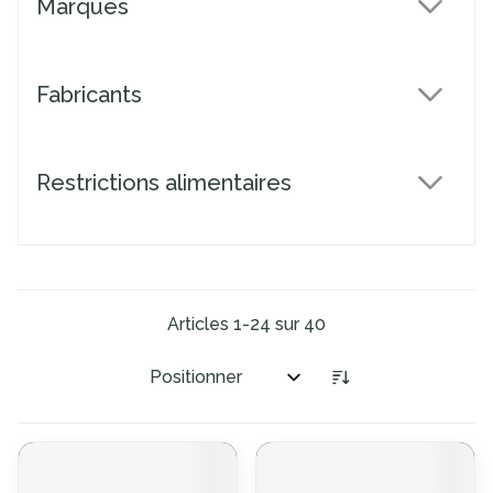
Marques
filter
Fabricants
filter
Restrictions alimentaires
filter
Articles
1
-
24
sur
40
Trier par: