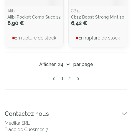
Alibi
CB12
Alibi Pocket Comp Succ 12
Cb12 Boost Strong Mint 10
8,90 €
6,42 €
En rupture de stock
En rupture de stock
Afficher
par page
Pages
Vous lisez actuellement la page
Page
1
2
Contactez nous
Medifar SRL
Place de Cuesmes 7