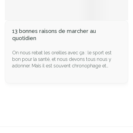
13 bonnes raisons de marcher au
quotidien
On nous rebat les oreilles avec ça : le sport est
bon pour la santé, et nous devons tous nous y
adonner. Mais il est souvent chronophage et
demande beaucoup d’efforts physiques.
Heureusement, il ne doit pas nécessairement être
intense. La marche, par exemple, présente de
nombreux avantages pour la santé et elle est un
moyen très simple de remettre le pied à l’étrier.