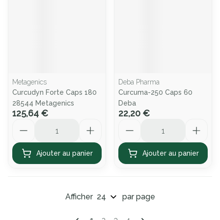
Metagenics
Deba Pharma
Curcudyn Forte Caps 180
Curcuma-250 Caps 60
28544 Metagenics
Deba
125,64 €
22,20 €
Quantité
Quantité
Ajouter au panier
Ajouter au panier
Afficher
par page
Pages
Vous lisez actuellement la page
Page
Page
Page