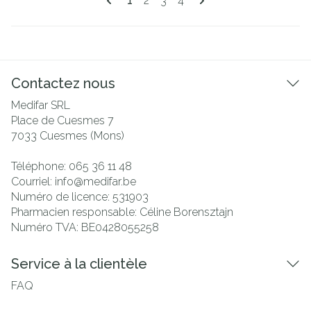
1
2
3
4
Contactez nous
Medifar SRL
Place de Cuesmes 7
7033
Cuesmes (Mons)
Téléphone:
065 36 11 48
Courriel:
info@
medifar.be
Numéro de licence:
531903
Pharmacien responsable:
Céline Borensztajn
Numéro TVA:
BE0428055258
Service à la clientèle
FAQ