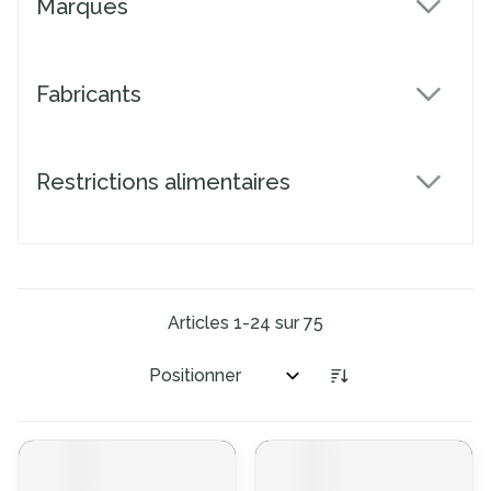
Marques
filter
Fabricants
filter
Restrictions alimentaires
filter
Articles
1
-
24
sur
75
Trier par: