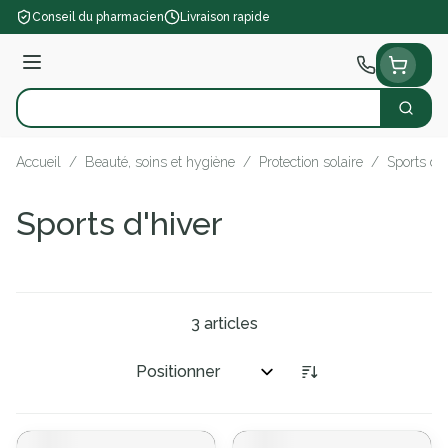
Aller au contenu
Conseil du pharmacien
Livraison rapide
Menu
Cherch
Rechercher
Accueil
/
Beauté, soins et hygiène
/
Protection solaire
/
Sports d'h
Sports d'hiver
3
articles
Trier par: