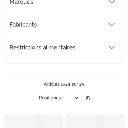
Marques
filter
Fabricants
filter
Restrictions alimentaires
filter
Articles
1
-
24
sur
25
Trier par: