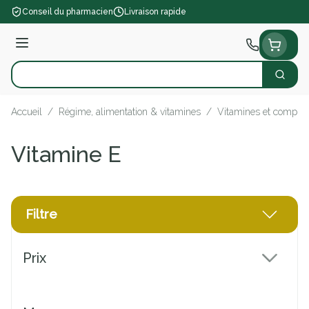
Aller au contenu
Conseil du pharmacien
Livraison rapide
Menu
Cherch
Rechercher
Accueil
/
Régime, alimentation & vitamines
/
Vitamines et complém
Vitamine E
Filtre
Passer à la liste des produits
Prix
filter