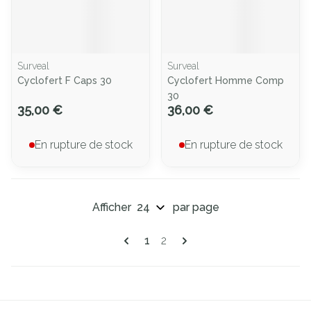
Surveal
Surveal
Cyclofert F Caps 30
Cyclofert Homme Comp
30
35,00 €
36,00 €
En rupture de stock
En rupture de stock
Afficher
par page
Pages
Vous lisez actuellement la page
Page
1
2