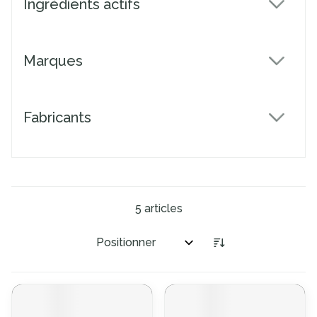
Ingrédients actifs
filter
Marques
filter
Fabricants
filter
5
articles
Trier par: