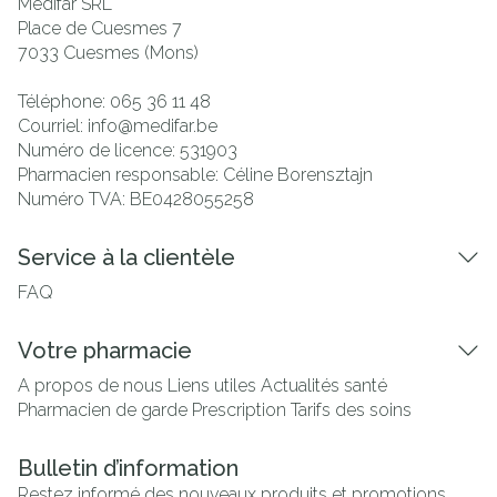
Medifar SRL
Place de Cuesmes 7
7033
Cuesmes (Mons)
Téléphone:
065 36 11 48
Courriel:
info@
medifar.be
Numéro de licence:
531903
Pharmacien responsable:
Céline Borensztajn
Numéro TVA:
BE0428055258
Service à la clientèle
FAQ
Votre pharmacie
A propos de nous
Liens utiles
Actualités santé
Pharmacien de garde
Prescription
Tarifs des soins
Bulletin d’information
Restez informé des nouveaux produits et promotions