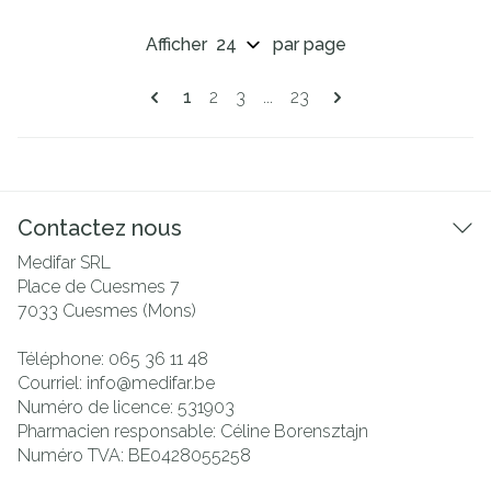
Afficher
par page
Pages
Vous lisez actuellement la page
Page
Page
Page
1
2
3
...
23
Contactez nous
Medifar SRL
Place de Cuesmes 7
7033
Cuesmes (Mons)
Téléphone:
065 36 11 48
Courriel:
info@
medifar.be
Numéro de licence:
531903
Pharmacien responsable:
Céline Borensztajn
Numéro TVA:
BE0428055258