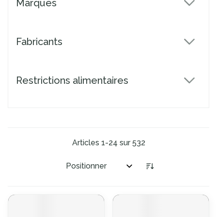
Marques
filter
Fabricants
filter
Restrictions alimentaires
filter
Articles
1
-
24
sur
532
Trier par: