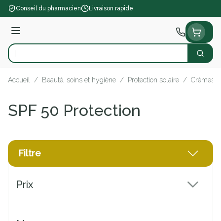
Aller au contenu
Conseil du pharmacien
Livraison rapide
Menu
Cherch
Rechercher
Accueil
/
Beauté, soins et hygiène
/
Protection solaire
/
Crèmes so
SPF 50 Protection
Filtre
Passer à la liste des produits
Prix
filter