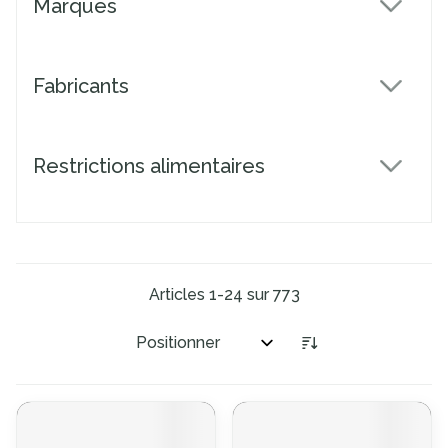
Marques
filter
Fabricants
filter
Restrictions alimentaires
filter
Articles
1
-
24
sur
773
Trier par: