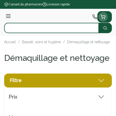
Aller au contenu
Conseil du pharmacien
Livraison rapide
Menu
Cherch
Rechercher
Accueil
/
Beauté, soins et hygiène
/
Démaquillage et nettoyage
Démaquillage et nettoyage
Filtre
Passer à la liste des produits
Prix
filter