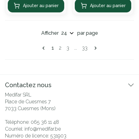
Ajouter au panier
Ajouter au panier
Afficher
par page
Pages
Vous lisez actuellement la page
Page
Page
Page
1
2
3
...
33
Contactez nous
Medifar SRL
Place de Cuesmes 7
7033
Cuesmes (Mons)
Téléphone:
065 36 11 48
Courriel:
info@
medifar.be
Numéro de licence:
531903