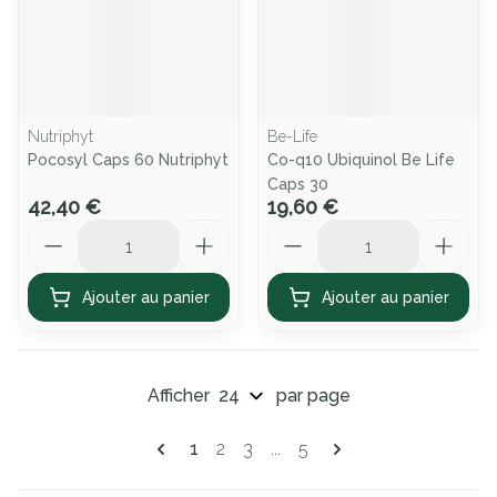
Nutriphyt
Be-Life
Pocosyl Caps 60 Nutriphyt
Co-q10 Ubiquinol Be Life
Caps 30
42,40 €
19,60 €
Quantité
Quantité
Ajouter au panier
Ajouter au panier
Afficher
par page
Pages
Vous lisez actuellement la page
Page
Page
Page
1
2
3
...
5