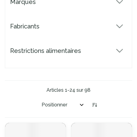
Marques
filter
Fabricants
filter
Restrictions alimentaires
filter
Articles
1
-
24
sur
98
Trier par: