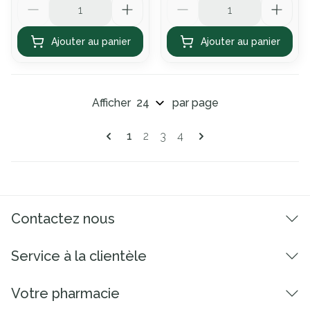
Ajouter au panier
Ajouter au panier
Afficher
par page
Pages
Vous lisez actuellement la page
Page
Page
Page
1
2
3
4
Contactez nous
Service à la clientèle
Votre pharmacie