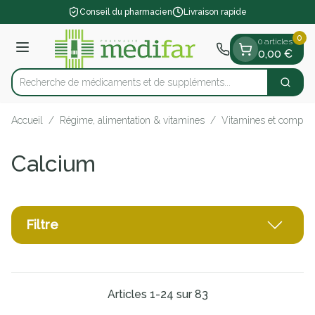
Diapositive 1 de 1
Aller au contenu
Conseil du pharmacien
Livraison rapide
0
0 articles
Menu
0,00 €
Recherche de médicaments et de suppléme
Cherch
Rechercher
Accueil
/
Régime, alimentation & vitamines
/
Vitamines et complém
Calcium
Filtre
Articles
1
-
24
sur
83