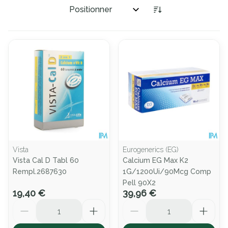
Trier par:
Vista
Eurogenerics (EG)
Vista Cal D Tabl 60
Calcium EG Max K2
Rempl.2687630
1G/1200Ui/90Mcg Comp
Pell 90X2
19,40 €
39,96 €
Quantité
Quantité