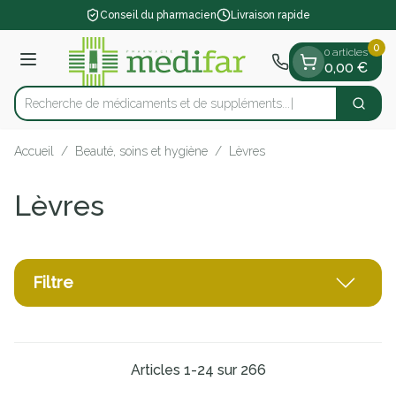
Diapositive 1 de 1
Aller au contenu
Conseil du pharmacien
Livraison rapide
0
0 articles
Menu
0,00 €
Recherche de médicaments et
Cherch
Rechercher
Accueil
/
Beauté, soins et hygiène
/
Lèvres
Lèvres
Filtre
Articles
1
-
24
sur
266