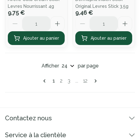
Levres Nourrissant 4g
Original Levres Stick 3,5g
9,75 €
9,46 €
Quantité
Quantité
Ajouter au panier
Ajouter au panier
Afficher
par page
Pages
Vous lisez actuellement la page
Page
Page
Page
1
2
3
...
12
Contactez nous
Service à la clientèle