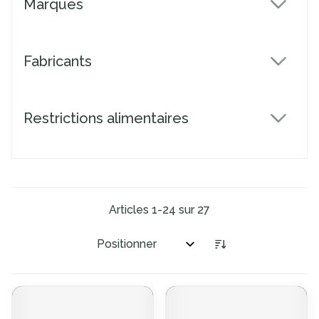
Marques
filter
Fabricants
filter
Restrictions alimentaires
filter
Articles
1
-
24
sur
27
Trier par: