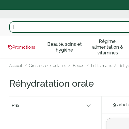
Aller au contenu
Rechercher
Régime,
Beauté, soins et
alimentation &
Promotions
Afficher le sous-menu pour la
Afficher 
hygiène
vitamines
Accueil
/
Grossesse et enfants
/
Bébés
/
Petits maux
/
Réhyd
Réhydratation orale
Passer à la liste des produits
9
articl
Prix
filter