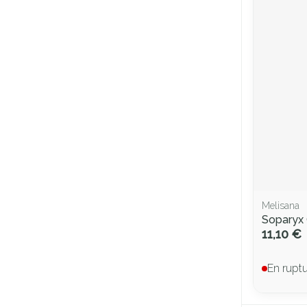
Melisana
Soparyx 
11,10 €
En rupt