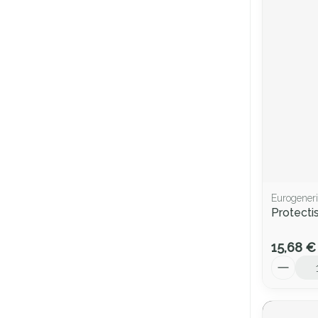
Eurogeneri
Protecti
15,68 €
Quantité