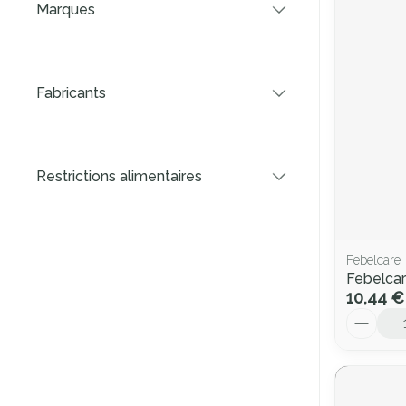
Marques
filter
Fabricants
filter
Restrictions alimentaires
filter
Febelcare
Febelcar
10,44 €
Quantité