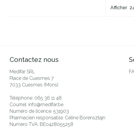
Afficher
Contactez nous
S
Medifar SRL
F
Place de Cuesmes 7
7033
Cuesmes (Mons)
Téléphone:
065 36 11 48
Courriel:
info@
medifar.be
Numéro de licence:
531903
Pharmacien responsable:
Céline Borensztajn
Numéro TVA:
BE0428055258