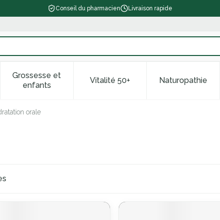
Conseil du pharmacien
Livraison rapide
Grossesse et
Vitalité 50+
Naturopathie
 catégorie Beauté, soins et hygiène
le sous-menu pour la catégorie Régime, alimentation & vitam
Afficher le sous-menu pour la catégorie Grossess
Afficher le sous-menu pour la 
Afficher l
enfants
ratation orale
es