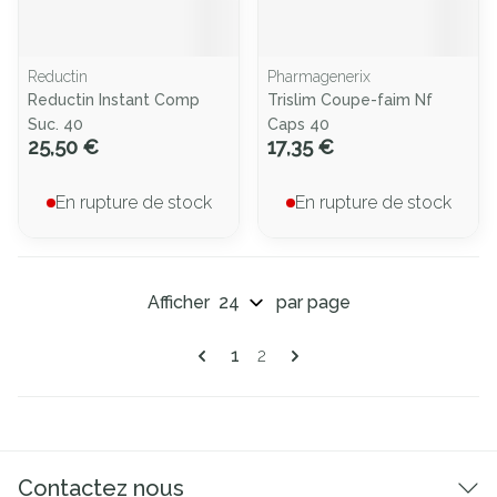
Reductin
Pharmagenerix
Reductin Instant Comp
Trislim Coupe-faim Nf
Suc. 40
Caps 40
25,50 €
17,35 €
En rupture de stock
En rupture de stock
Afficher
par page
Pages
Vous lisez actuellement la page
Page
1
2
Contactez nous