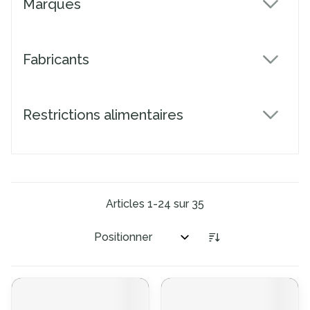
Marques
filter
Fabricants
filter
Restrictions alimentaires
filter
Articles
1
-
24
sur
35
Trier par: