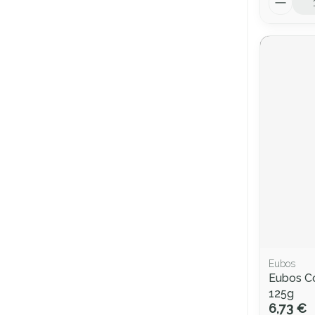
Eubos
Eubos C
125g
6,73 €