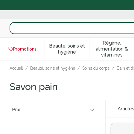
Aller au contenu
Rechercher
Régime,
Beauté, soins et
alimentation &
Promotions
Afficher le sous-menu pour la
Afficher 
hygiène
vitamines
Accueil
/
Beauté, soins et hygiène
/
Soins du corps
/
Bain et 
Savon pain
Passer à la liste des produits
Article
Prix
filter