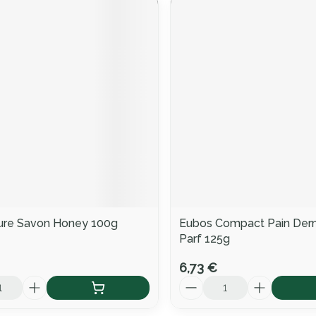
ure Savon Honey 100g
Eubos Compact Pain Der
Parf 125g
6,73 €
Quantité