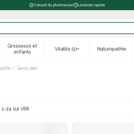
Conseil du pharmacien
Livraison rapide
Grossesse et
Vitalité 50+
Naturopathie
 catégorie Beauté, soins et hygiène
le sous-menu pour la catégorie Régime, alimentation & vitam
Afficher le sous-menu pour la catégorie Grossess
Afficher le sous-menu pour la 
Afficher l
enfants
douche
/
Savon pain
s
1
-
24
sur
188