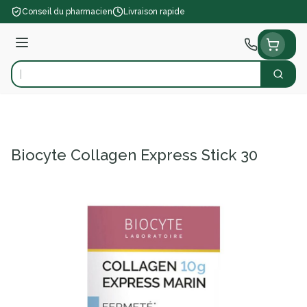
Aller au contenu
Conseil du pharmacien
Livraison rapide
Menu
Cherch
Rechercher
Biocyte Collagen Express Stick 30