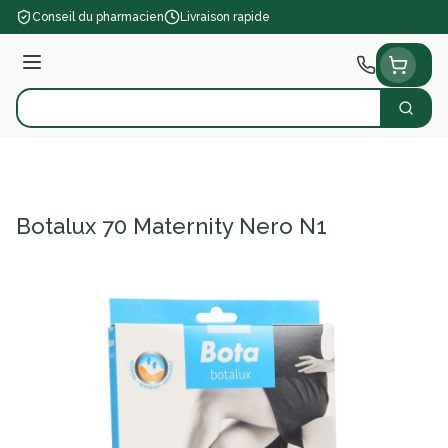
Aller au contenu
Conseil du pharmacien
Livraison rapide
Menu
Cherch
Rechercher
Botalux 70 Maternity Nero N1