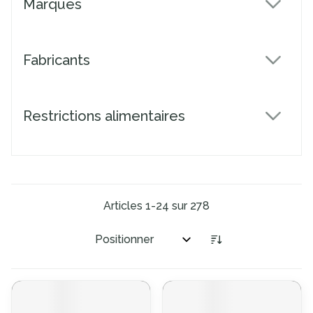
Marques
filter
Fabricants
filter
Restrictions alimentaires
filter
Articles
1
-
24
sur
278
Trier par: