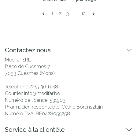
Pages
Vous lisez actuellement la page
Page
Page
Page
1
2
3
...
12
Contactez nous
Medifar SRL
Place de Cuesmes 7
7033
Cuesmes (Mons)
Téléphone:
065 36 11 48
Courriel:
info@
medifar.be
Numéro de licence:
531903
Pharmacien responsable:
Céline Borensztajn
Numéro TVA:
BE0428055258
Service à la clientèle