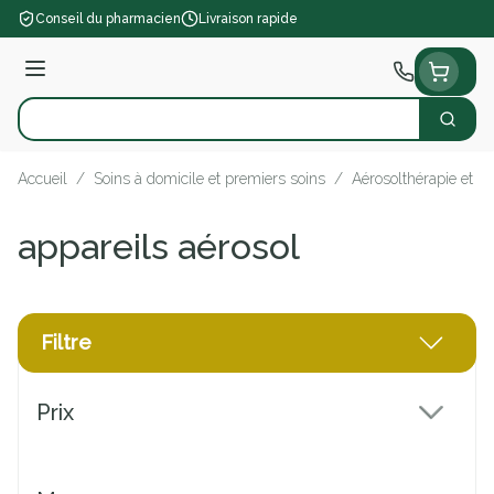
Aller au contenu
Conseil du pharmacien
Livraison rapide
Menu
Cherch
Rechercher
Accueil
/
Soins à domicile et premiers soins
/
Aérosolthérapie et o
appareils aérosol
Filtre
Passer à la liste des produits
Prix
filter