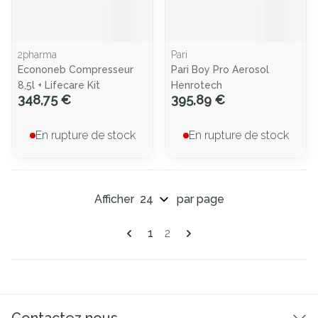
2pharma
Pari
Econoneb Compresseur
Pari Boy Pro Aerosol
8,5l + Lifecare Kit
Henrotech
348,75 €
395,89 €
En rupture de stock
En rupture de stock
Afficher
par page
Pages
Vous lisez actuellement la page
Page
1
2