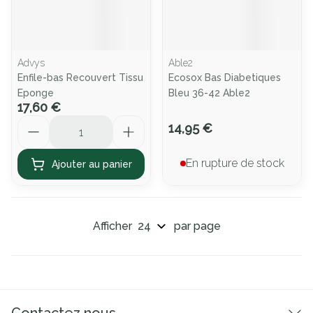
Advys
Able2
Enfile-bas Recouvert Tissu
Ecosox Bas Diabetiques
Eponge
Bleu 36-42 Able2
17,60 €
Quantité
14,95 €
En rupture de stock
Ajouter au panier
Afficher
par page