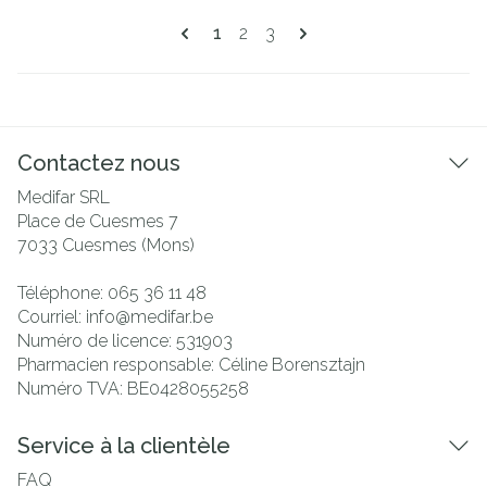
Pages
Vous lisez actuellement la page
Page
Page
1
2
3
Contactez nous
Medifar SRL
Place de Cuesmes 7
7033
Cuesmes (Mons)
Téléphone:
065 36 11 48
Courriel:
info@
medifar.be
Numéro de licence:
531903
Pharmacien responsable:
Céline Borensztajn
Numéro TVA:
BE0428055258
Service à la clientèle
FAQ