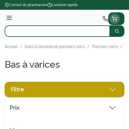
Aller au contenu
Conseil du pharmacien
Livraison rapide
Menu
Cherch
Rechercher
Accueil
/
Soins à domicile et premiers soins
/
Premiers soins
/
B
Bas à varices
Filtre
Passer à la liste des produits
Prix
filter