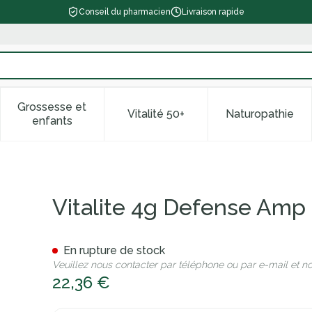
Conseil du pharmacien
Livraison rapide
Grossesse et
Vitalité 50+
Naturopathie
 catégorie Beauté, soins et hygiène
le sous-menu pour la catégorie Régime, alimentation & vitam
Afficher le sous-menu pour la catégorie Grossess
Afficher le sous-menu pour la 
Afficher l
enfants
x10ml
Vitalite 4g Defense Amp
En rupture de stock
Veuillez nous contacter par téléphone ou par e-mail et n
22,36 €