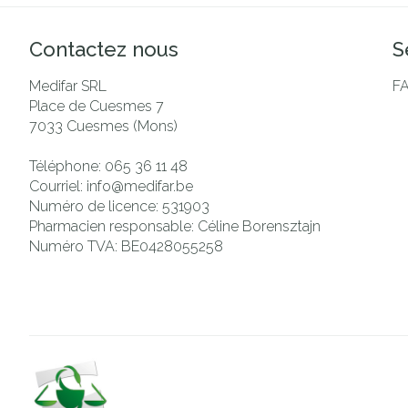
Contactez nous
S
Medifar SRL
F
Place de Cuesmes 7
7033
Cuesmes (Mons)
Téléphone:
065 36 11 48
Courriel:
info@
medifar.be
Numéro de licence:
531903
Pharmacien responsable:
Céline Borensztajn
Numéro TVA:
BE0428055258