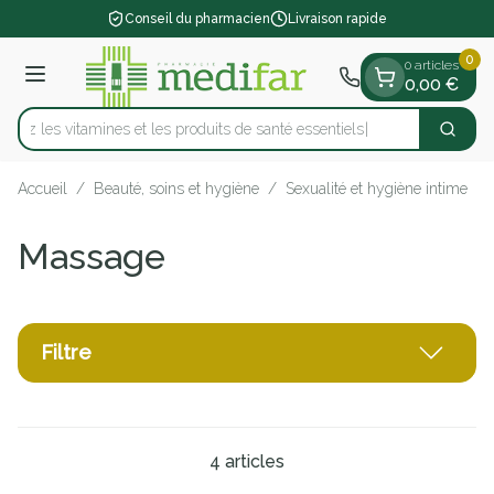
Diapositive 1 de 1
Aller au contenu
Conseil du pharmacien
Livraison rapide
0
0 articles
Menu
0,00 €
vrez les vitamines et les produits de santé essentiels
Cherch
Rechercher
Accueil
/
Beauté, soins et hygiène
/
Sexualité et hygiène intime
/
Massage
Filtre
4
articles