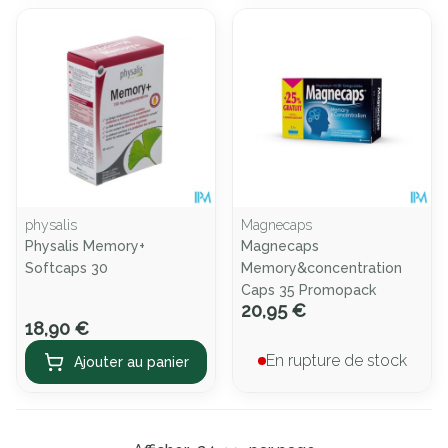
physalis
Magnecaps
Physalis Memory+
Magnecaps
Softcaps 30
Memory&concentration
Caps 35 Promopack
20,95 €
18,90 €
En rupture de stock
Ajouter au panier