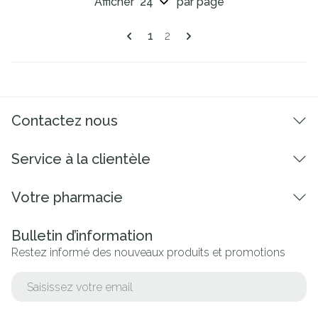
Afficher
par page
Pages
Vous lisez actuellement la page
Page
1
2
Contactez nous
Service à la clientèle
Votre pharmacie
Bulletin d’information
Restez informé des nouveaux produits et promotions
Adresse mail