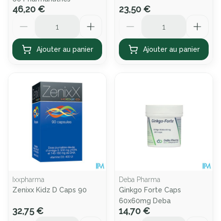
46,20 €
23,50 €
Quantité
Quantité
Ajouter au panier
Ajouter au panier
Ixxpharma
Deba Pharma
Zenixx Kidz D Caps 90
Ginkgo Forte Caps
60x60mg Deba
32,75 €
14,70 €
Quantité
Quantité