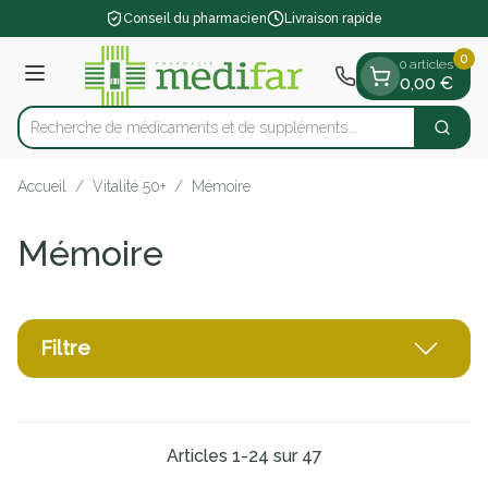
Diapositive 1 de 1
Aller au contenu
Conseil du pharmacien
Livraison rapide
0
0 articles
Menu
0,00 €
Recherche de médicaments et d
Cherch
Rechercher
Accueil
/
Vitalité 50+
/
Mémoire
Mémoire
Filtre
Articles
1
-
24
sur
47