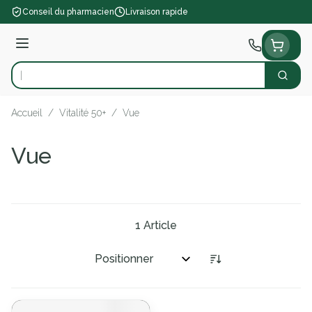
Aller au contenu
Conseil du pharmacien
Livraison rapide
Menu
Cherch
Rechercher
Accueil
/
Vitalité 50+
/
Vue
Vue
1
Article
Trier par: