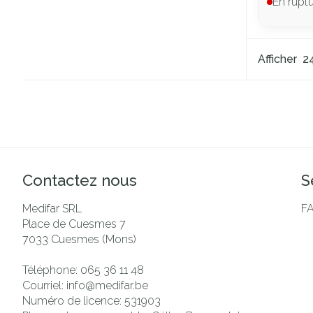
En rupt
Afficher
Contactez nous
S
Medifar SRL
F
Place de Cuesmes 7
7033
Cuesmes (Mons)
Téléphone:
065 36 11 48
Courriel:
info@
medifar.be
Numéro de licence:
531903