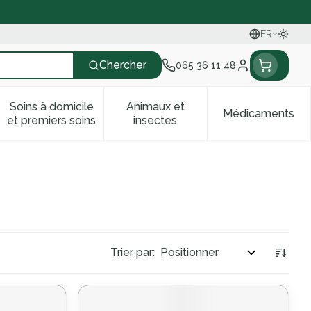
FR
Passer
Langues
Chercher
065 36 11 48
Menu client
Soins à domicile
Animaux et
Médicaments
ines
e et enfants
catégorie Vitalité 50+
e sous-menu pour la catégorie Naturopathie
Afficher le sous-menu pour la catégorie Soins à do
Afficher le sous-menu pour la
Afficher 
et premiers soins
insectes
Trier par: