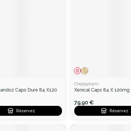
ment
prescription
Médicament
Sur prescription
Cheplapharm
 Sandoz Caps Dure 84 X120
Xenical Caps 84 X 120mg
79,90 €
Réservez
Réservez