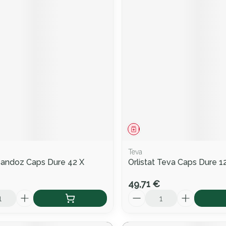
ment
Médicament
Teva
 Sandoz Caps Dure 42 X
Orlistat Teva Caps Dure 
49,71 €
Quantité