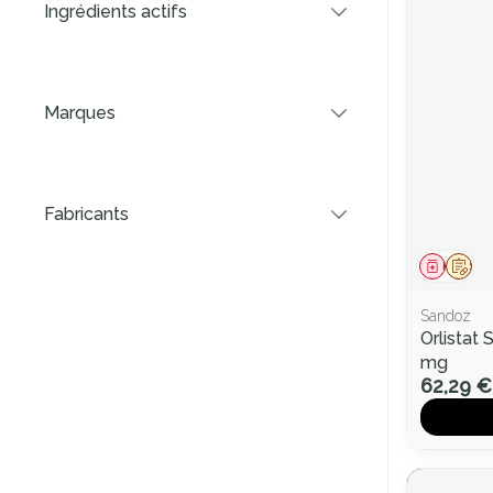
Ingrédients actifs
filter
Marques
filter
Fabricants
filter
Médica
Sur 
Sandoz
Orlistat
mg
62,29 €