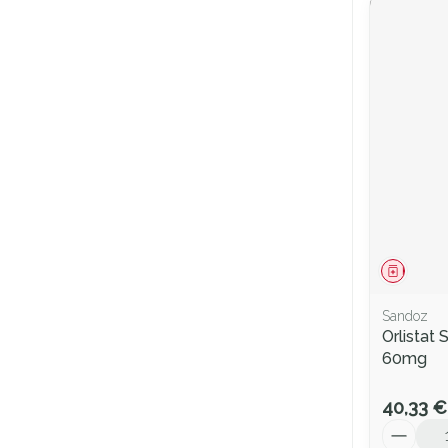
Médica
Sandoz
Orlistat
60mg
40,33 €
Quantité