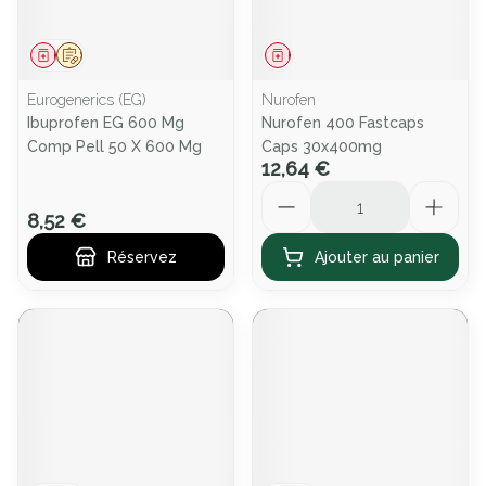
Médicament
Sur prescription
Médicament
Eurogenerics (EG)
Nurofen
Ibuprofen EG 600 Mg
Nurofen 400 Fastcaps
Comp Pell 50 X 600 Mg
Caps 30x400mg
12,64 €
Quantité
8,52 €
Réservez
Ajouter au panier