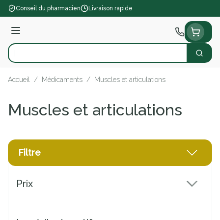
Aller au contenu
Conseil du pharmacien
Livraison rapide
Menu
Cherch
Rechercher
Accueil
/
Médicaments
/
Muscles et articulations
Muscles et articulations
Filtre
Passer à la liste des produits
Prix
filter