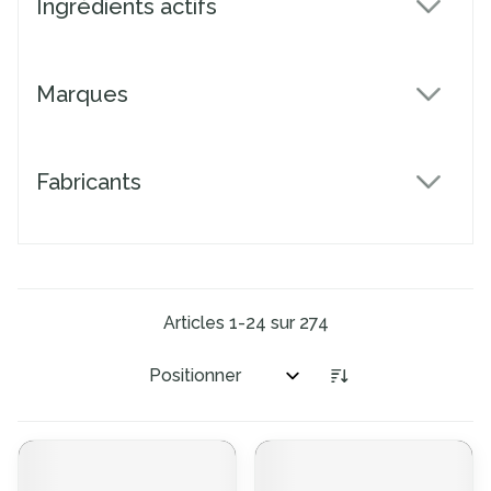
Ingrédients actifs
filter
Marques
filter
Fabricants
filter
Articles
1
-
24
sur
274
Trier par: