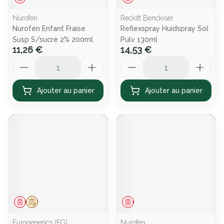
Nurofen
Reckitt Benckiser
Nurofen Enfant Fraise
Reflexspray Huidspray Sol
Susp S/sucre 2% 200ml
Pulv 130ml
11,26 €
14,53 €
Quantité
Quantité
Ajouter au panier
Ajouter au panier
Médicament
Sur prescription
Médicament
Eurogenerics (EG)
Nurofen