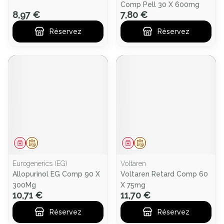
Comp Pell 30 X 600mg
8,97 €
7,80 €
Réservez
Réservez
Médicament
Sur prescription
Médicament
Sur prescription
Eurogenerics (EG)
Voltaren
Allopurinol EG Comp 90 X
Voltaren Retard Comp 60
300Mg
X 75mg
10,71 €
11,70 €
Réservez
Réservez