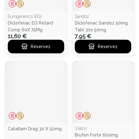
Médicament
Sur prescription
Médicament
Sur prescription
Eurogenerics (EG)
Sandoz
Diclofenac EG Retard
Diclofenac Sandoz 50mg
Comp 60X 75Mg
Tabl 30x 50mg
11,60 €
7,95 €
Réservez
Réservez
Médicament
Sur prescription
Médicament
Sur prescription
Viatris
Cataflam Drag 30 X 50mg
Brufen Forte 600mg