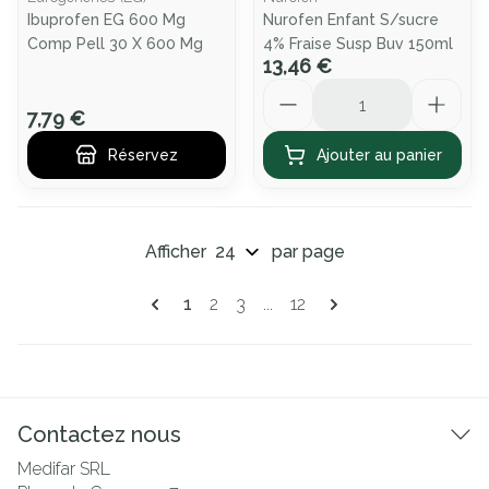
Ibuprofen EG 600 Mg
Nurofen Enfant S/sucre
Comp Pell 30 X 600 Mg
4% Fraise Susp Buv 150ml
13,46 €
Quantité
7,79 €
Réservez
Ajouter au panier
Afficher
par page
Pages
Vous lisez actuellement la page
Page
Page
Page
1
2
3
...
12
Contactez nous
Medifar SRL