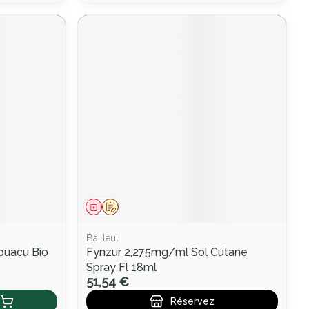
Médicament
Sur prescription
Bailleul
puacu Bio
Fynzur 2,275mg/ml Sol Cutane
Spray Fl 18ml
51,54 €
Réservez