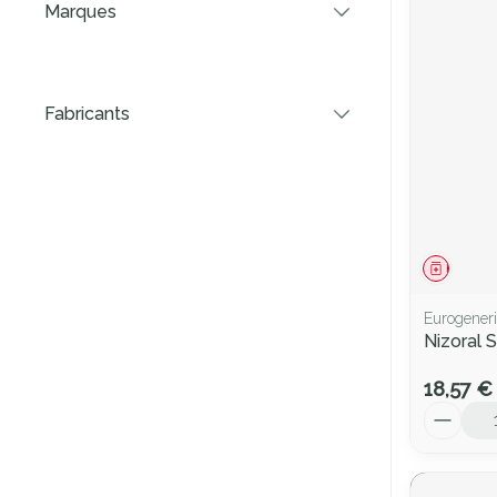
Marques
filter
Fabricants
filter
Médica
Eurogeneri
Nizoral
18,57 €
Quantité