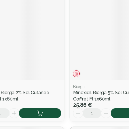
ment
Médicament
Biorga
l Biorga 2% Sol Cutanee
Minoxidil Biorga 5% Sol C
Fl 1x60ml
Coffret Fl 1x60ml
25,86 €
Quantité