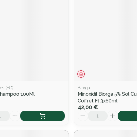
ment
Médicament
cs (EG)
Biorga
 Shampoo 100Ml
Minoxidil Biorga 5% Sol C
Coffret Fl 3x60ml
42,00 €
Quantité