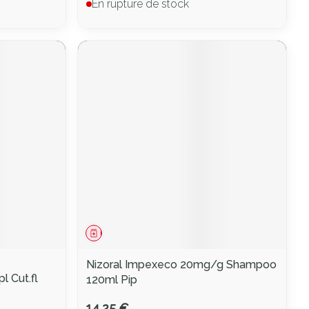
En rupture de stock
Médicament
Nizoral Impexeco 20mg/g Shampoo
 Cut.fl
120ml Pip
14,25 €