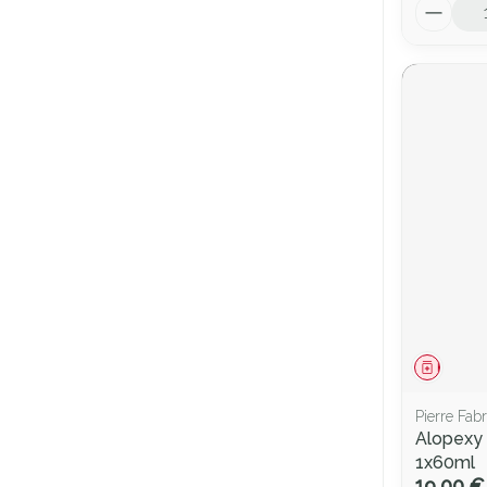
Quantité
Médica
Pierre Fab
Alopexy 
1x60ml
19,00 €