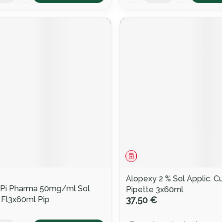
ment
Médicament
Alopexy 2 % Sol Applic. C
 Pi Pharma 50mg/ml Sol
Pipette 3x60ml
 Fl3x60ml Pip
37,50 €