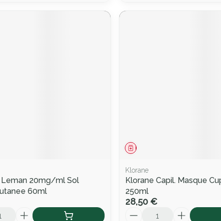
ment
Médicament
Klorane
il Leman 20mg/ml Sol
Klorane Capil. Masque Cu
Cutanee 60ml
250ml
28,50 €
Quantité