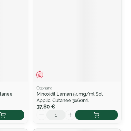
Médicament
Cophana
utanee
Minoxidil Leman 50mg/ml Sol
Applic. Cutanee 3x60ml
37,80 €
Quantité