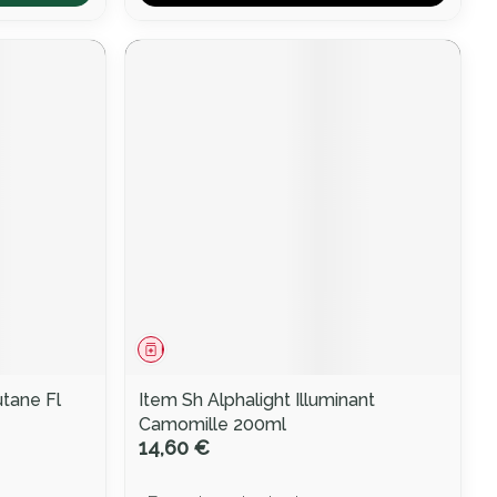
Médicament
utane Fl
Item Sh Alphalight Illuminant
Camomille 200ml
14,60 €