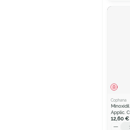
Médica
Cophana
Minoxid
Applic. 
12,60 €
Quantité