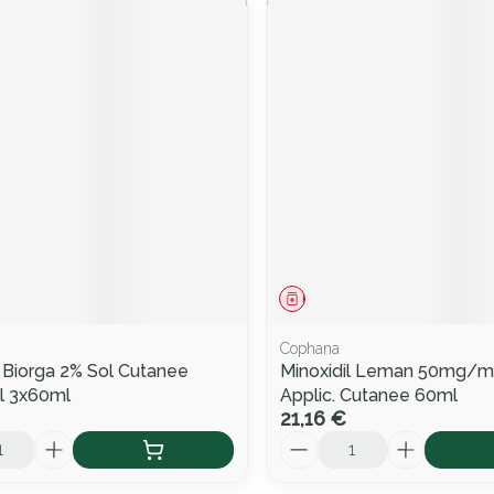
ment
Médicament
Cophana
l Biorga 2% Sol Cutanee
Minoxidil Leman 50mg/ml
Fl 3x60ml
Applic. Cutanee 60ml
21,16 €
Quantité