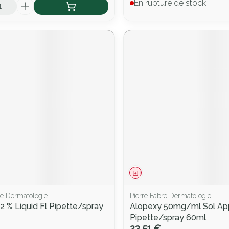
En rupture de stock
ment
Médicament
re Dermatologie
Pierre Fabre Dermatologie
2 % Liquid Fl Pipette/spray
Alopexy 50mg/ml Sol Appl
Pipette/spray 60ml
23,51 €