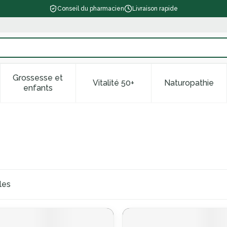
Conseil du pharmacien
Livraison rapide
Grossesse et
Vitalité 50+
Naturopathie
 catégorie Beauté, soins et hygiène
le sous-menu pour la catégorie Régime, alimentation & vitam
Afficher le sous-menu pour la catégorie Grossess
Afficher le sous-menu pour la 
Afficher l
enfants
les