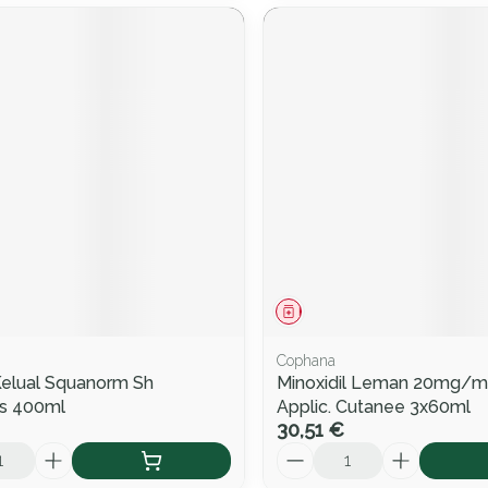
ment
Médicament
Cophana
Kelual Squanorm Sh
Minoxidil Leman 20mg/ml
is 400ml
Applic. Cutanee 3x60ml
30,51 €
Quantité