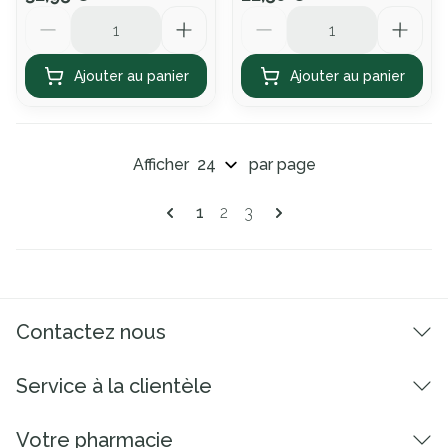
Quantité
Quantité
Ajouter au panier
Ajouter au panier
Afficher
par page
Pages
Vous lisez actuellement la page
Page
Page
1
2
3
Contactez nous
Service à la clientèle
Votre pharmacie