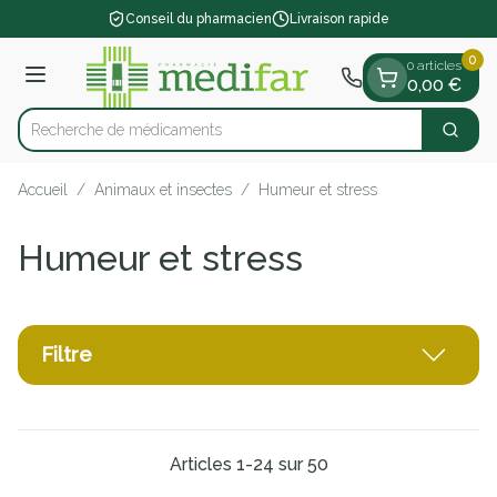
Diapositive 1 de 1
Aller au contenu
Conseil du pharmacien
Livraison rapide
0
0 articles
Menu
0,00 €
Rec
Cherch
Rechercher
Accueil
/
Animaux et insectes
/
Humeur et stress
Humeur et stress
Filtre
Articles
1
-
24
sur
50