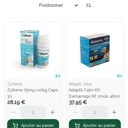
Trier par:
Zylkene
Adaptil, Ceva
Zylkene 75mg <10kg Caps
Adaptil Calm Kit
30
Demarrage Nf 1mois 48ml
28,19 €
37,95 €
Quantité
Quantité
Ajouter au panier
Ajouter au panier