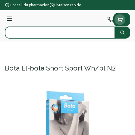
Aller au contenu
Conseil du pharmacien
Livraison rapide
Menu
Cherch
Rechercher
Bota El-bota Short Sport Wh/bl N2