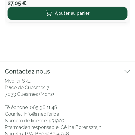
27,05 €
Ajouter au panier
Contactez nous
Medifar SRL
Place de Cuesmes 7
7033
Cuesmes (Mons)
Téléphone:
065 36 11 48
Courriel:
info@
medifar.be
Numéro de licence:
531903
Pharmacien responsable:
Céline Borensztajn
Numéro TVA:
BE0428055258