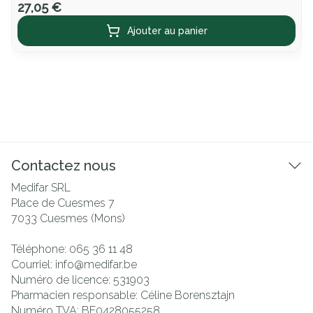
27,05 €
Ajouter au panier
Contactez nous
Medifar SRL
Place de Cuesmes 7
7033
Cuesmes (Mons)
Téléphone:
065 36 11 48
Courriel:
info@
medifar.be
Numéro de licence:
531903
Pharmacien responsable:
Céline Borensztajn
Numéro TVA:
BE0428055258