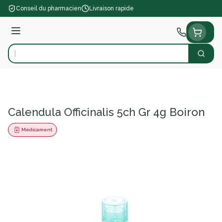
Aller au contenu
Conseil du pharmacien
Livraison rapide
Menu
Cherch
Rechercher
Calendula Officinalis 5ch Gr 4g Boiron
Médicament